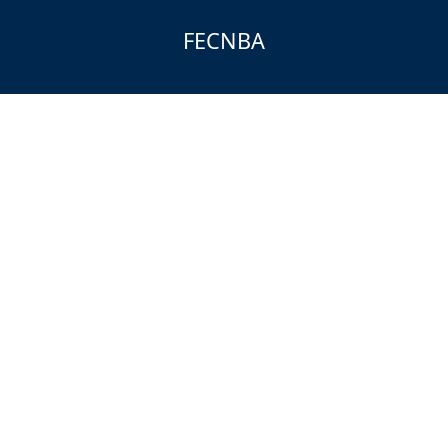
FECNBA
Copyright
FECNBA
todos los derechos reservados. Una
página de
Gaspar Adragna