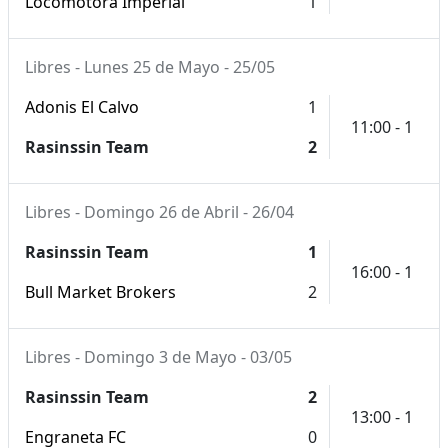
Locomotora Imperial
1
Libres - Lunes 25 de Mayo - 25/05
Adonis El Calvo
1
11:00 - 1
Rasinssin Team
2
Libres - Domingo 26 de Abril - 26/04
Rasinssin Team
1
16:00 - 1
Bull Market Brokers
2
Libres - Domingo 3 de Mayo - 03/05
Rasinssin Team
2
13:00 - 1
Engraneta FC
0