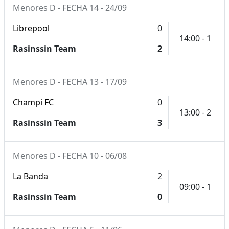
Menores D - FECHA 14 - 24/09
Librepool
0
14:00 - 1
Rasinssin Team
2
Menores D - FECHA 13 - 17/09
Champi FC
0
13:00 - 2
Rasinssin Team
3
Menores D - FECHA 10 - 06/08
La Banda
2
09:00 - 1
Rasinssin Team
0