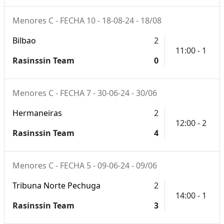
Menores C - FECHA 10 - 18-08-24 - 18/08
Bilbao
2
11:00 - 1
Rasinssin Team
0
Menores C - FECHA 7 - 30-06-24 - 30/06
Hermaneiras
2
12:00 - 2
Rasinssin Team
4
Menores C - FECHA 5 - 09-06-24 - 09/06
Tribuna Norte Pechuga
2
14:00 - 1
Rasinssin Team
3