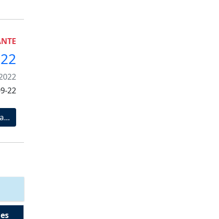
ANTE
.22
 2022
09-22
a...
les