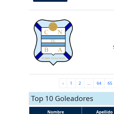
‹
1
2
...
64
65
Top 10 Goleadores
Nombre
Apellido