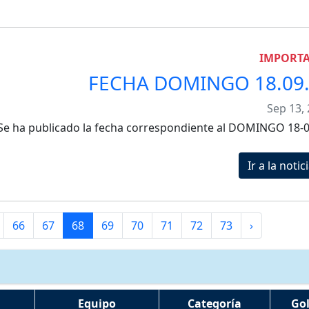
IMPORT
FECHA DOMINGO 18.09
Sep 13,
Se ha publicado la fecha correspondiente al DOMINGO 18-
Ir a la notici
66
67
68
69
70
71
72
73
›
Equipo
Categoría
Go