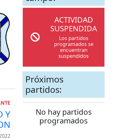
ACTIVIDAD
SUSPENDIDA
Los partidos
programados se
encuentran
suspendidos
Próximos
partidos:
ANTE
No hay partidos
O Y
programados
ON
 2022