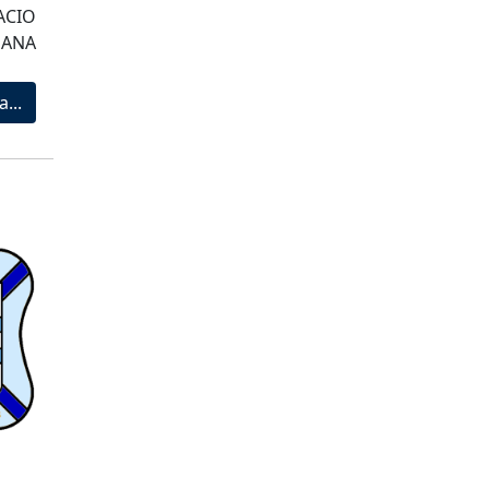
ACIO
GANA
a...