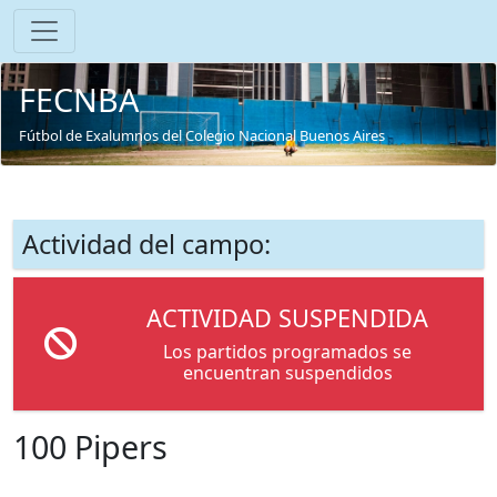
FECNBA
Fútbol de Exalumnos del Colegio Nacional Buenos Aires
Actividad del campo:
ACTIVIDAD SUSPENDIDA
Los partidos programados se
encuentran suspendidos
100 Pipers